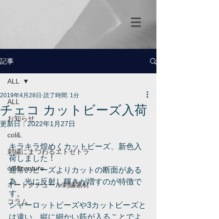
記事
ALL
2019年4月28日
読了時間: 1分
ALL
チェコ カットビーズ入荷
お知らせ
更新日：
2022年1月27日
col&.
キラキラ煌めくカットビーズ、新色入
刺繍にまつわるエトセトラ
荷しました！
col&couture
通常のビーズよりカットの断面がある
為、光に反射し輝きが増すのが特徴で
オートクチュール刺繍素材
す。
コラム
シャーロットビーズや3カットビーズと
は違い、縦に細かい筋が入ることでよ