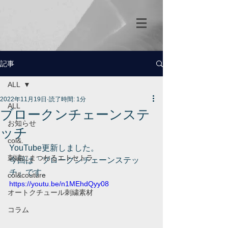
記事
ALL
2022年11月19日
読了時間: 1分
ALL
ブロークンチェーンステ
お知らせ
ッチ
col&.
YouTube更新しました。
刺繍にまつわるエトセトラ
今回は「ブロークンチェーンステッ
チ」です。
col&couture
https://youtu.be/n1MEhdQyy08
オートクチュール刺繍素材
コラム