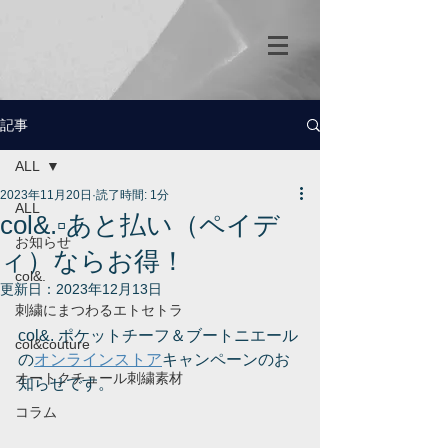
記事
ALL
2023年11月20日
読了時間: 1分
ALL
col&.▫️あと払い（ペイデ
お知らせ
ィ）ならお得！
col&.
更新日：
2023年12月13日
刺繍にまつわるエトセトラ
col&. ポケットチーフ＆ブートニエール
col&couture
の
オンラインストア
キャンペーンのお
オートクチュール刺繍素材
知らせです。
コラム