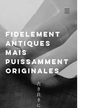
fidelement
antiques
mais
puissamment
originales