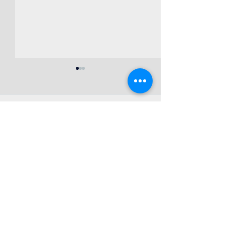
コメント
col & couture▫️POP-UP
この投稿へのコメントは利用でき
コスチュームジ
なくなりました。詳細はサイト所
SHOP
アワード
有者にお問い合わせください。