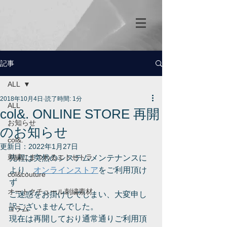
記事
ALL
2018年10月4日
読了時間: 1分
ALL
col&. ONLINE STORE 再開
お知らせ
のお知らせ
col&.
更新日：
2022年1月27日
刺繍にまつわるエトセトラ
先程は突然のシステムメンテナンスに
より、
オンラインストア
をご利用頂け
col&couture
ず
オートクチュール刺繍素材
ご迷惑をお掛けしてしまい、大変申し
訳ございませんでした。
コラム
現在は再開しており通常通りご利用頂